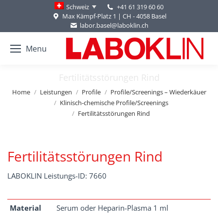
+41 61 319 60 60
Schweiz
Max Kämpf-Platz 1 | CH - 4058 Basel
labor.basel@laboklin.ch
Menu
Fertilitätsstörungen Rind
You are here:
Home
Leistungen
Profile
Profile/Screenings – Wiederkäuer
Klinisch-chemische Profile/Screenings
Fertilitätsstörungen Rind
Fertilitätsstörungen Rind
LABOKLIN Leistungs-ID: 7660
Material
Serum oder Heparin-Plasma 1 ml