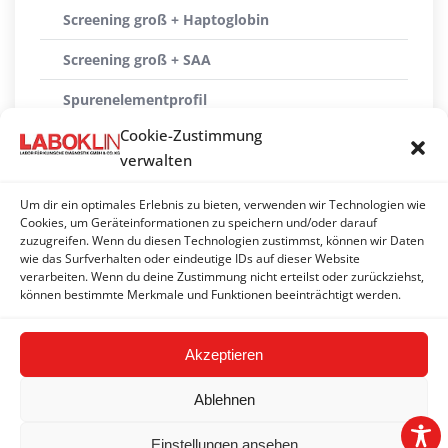
Screening groß + Haptoglobin
Screening groß + SAA
Spurenelementprofil
Cookie-Zustimmung
Transitprofil Rind
verwalten
Transitprofil Rind + Haptoglobin
Um dir ein optimales Erlebnis zu bieten, verwenden wir Technologien wie
Transitprofil Rind + NSBA
Cookies, um Geräteinformationen zu speichern und/oder darauf
zuzugreifen. Wenn du diesen Technologien zustimmst, können wir Daten
wie das Surfverhalten oder eindeutige IDs auf dieser Website
Versorgung Kalb
verarbeiten. Wenn du deine Zustimmung nicht erteilst oder zurückziehst,
können bestimmte Merkmale und Funktionen beeinträchtigt werden.
Versorgung Kalb + Vitamin E / Selen
Akzeptieren
Ablehnen
Einstellungen ansehen