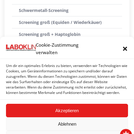
Schwermetall-Screening
Screening groß (Equiden / Wiederkäuer)
Screening groß + Haptoglobin
Cookie-Zustimmung
Screening groß + SAA
verwalten
Screening klein (Pferd)
Um dir ein optimales Erlebnis zu bieten, verwenden wir Technologien wie
Senior-Profil Pferd
Cookies, um Geräteinformationen zu speichern und/oder darauf
zuzugreifen. Wenn du diesen Technologien zustimmst, können wir Daten
wie das Surfverhalten oder eindeutige IDs auf dieser Website
Tumordiagnostik klein
verarbeiten. Wenn du deine Zustimmung nicht erteilst oder zurückziehst,
können bestimmte Merkmale und Funktionen beeinträchtigt werden.
Vitaminprofil klein
Akzeptieren
Ablehnen