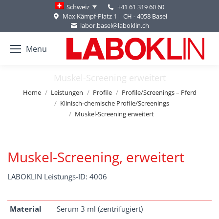
+41 61 319 60 60
Schweiz
Max Kämpf-Platz 1 | CH - 4058 Basel
labor.basel@laboklin.ch
Menu
Muskel-Screening erweitert
You are here:
Home
Leistungen
Profile
Profile/Screenings – Pferd
Klinisch-chemische Profile/Screenings
Muskel-Screening erweitert
Muskel-Screening, erweitert
LABOKLIN Leistungs-ID: 4006
Material
Serum 3 ml (zentrifugiert)