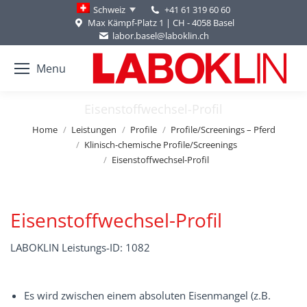
+41 61 319 60 60
Schweiz
Max Kämpf-Platz 1 | CH - 4058 Basel
labor.basel@laboklin.ch
Menu
Eisenstoffwechsel-Profil
You are here:
Home
Leistungen
Profile
Profile/Screenings – Pferd
Klinisch-chemische Profile/Screenings
Eisenstoffwechsel-Profil
Eisenstoffwechsel-Profil
LABOKLIN Leistungs-ID: 1082
Es wird zwischen einem absoluten Eisenmangel (z.B.