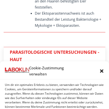
an den Haaren befestigten Eier
feststellen.
Der Ektoparasitennachweis ist auch
Bestandteil der Leistung Bakteriologie +
Mykologie + Ektoparasiten.
PARASITOLOGISCHE UNTERSUCHUNGEN -
HAUT
Cookie-Zustimmung
Bakteriologie + Mykologie + Ektoparasiten
verwalten
Demodex - PCR
Um dir ein optimales Erlebnis zu bieten, verwenden wir Technologien wie
Demodex gatoi (Katze) - PCR
Cookies, um Geräteinformationen zu speichern und/oder darauf
zuzugreifen. Wenn du diesen Technologien zustimmst, können wir Daten
wie das Surfverhalten oder eindeutige IDs auf dieser Website
Ektoparasiten
verarbeiten. Wenn du deine Zustimmung nicht erteilst oder zurückziehst,
können bestimmte Merkmale und Funktionen beeinträchtigt werden.
Sarcoptes scabiei var. canis - PCR