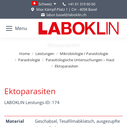
+41 61 319 60 60
Schweiz
Max Kämpf-Platz 1 | CH - 4058 Basel
labor.basel@laboklin.ch
Menu
Ektoparasiten
You are here:
Home
Leistungen
Mikrobiologie / Parasitologie
Parasitologie
Parasitologische Untersuchungen – Haut
Ektoparasiten
Ektoparasiten
LABOKLIN Leistungs-ID: 174
Material
Geschabsel, Tesafilmabklatsch, ausgezupfte