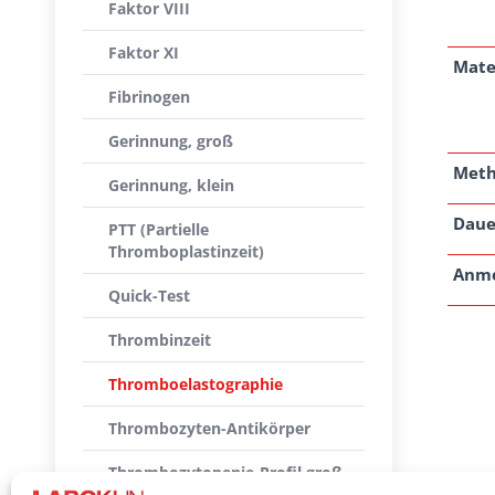
Faktor VIII
Faktor XI
Mate
Fibrinogen
Gerinnung, groß
Met
Gerinnung, klein
Daue
PTT (Partielle
Thromboplastinzeit)
Anm
Quick-Test
Thrombinzeit
Thromboelastographie
Thrombozyten-Antikörper
Thrombozytopenie-Profil groß
(Hund)