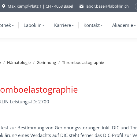
Max Kämpf-Platz 1 | CH - 4058 Basel
labor.basel@laboklin.ch
othek
Laboklin
Karriere
Kontakt
Akademie
e
Hämatologie
Gerinnung
Thromboelastographie
romboelastographie
LIN Leistungs-ID: 2700
ltest zur Bestimmung von Gerinnungsstörungen inkl. DIC und Th
klärung eines Verdachts auf DIC steht ferner das DIC-Profil zur V