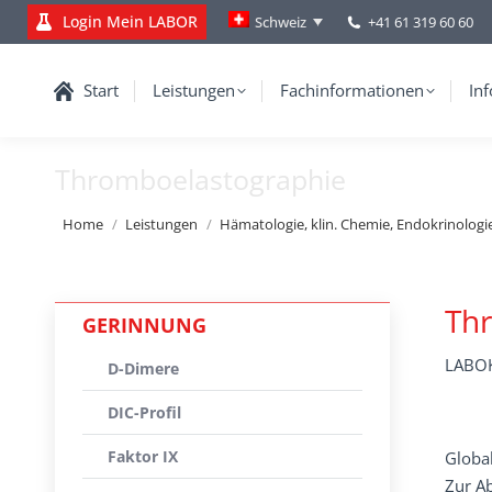
Login Mein LABOR
+41 61 319 60 60
Schweiz
Start
Leistungen
Fachinformationen
Inf
Thromboelastographie
You are here:
Home
Leistungen
Hämatologie, klin. Chemie, Endokrinologi
Th
GERINNUNG
LABOK
D-Dimere
DIC-Profil
Faktor IX
Globa
Zur Ab