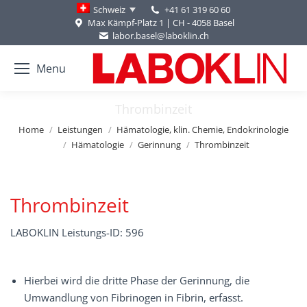
+41 61 319 60 60
Schweiz
Max Kämpf-Platz 1 | CH - 4058 Basel
labor.basel@laboklin.ch
Menu
Thrombinzeit
You are here:
Home
Leistungen
Hämatologie, klin. Chemie, Endokrinologie
Hämatologie
Gerinnung
Thrombinzeit
Thrombinzeit
LABOKLIN Leistungs-ID: 596
Hierbei wird die dritte Phase der Gerinnung, die
Umwandlung von Fibrinogen in Fibrin, erfasst.