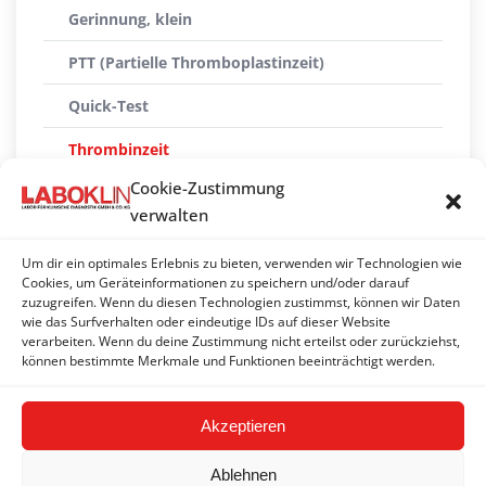
Gerinnung, klein
PTT (Partielle Thromboplastinzeit)
Quick-Test
Thrombinzeit
Cookie-Zustimmung
Thromboelastographie
verwalten
Thrombozyten-Antikörper
Um dir ein optimales Erlebnis zu bieten, verwenden wir Technologien wie
Thrombozytopenie-Profil groß (Hund)
Cookies, um Geräteinformationen zu speichern und/oder darauf
zuzugreifen. Wenn du diesen Technologien zustimmst, können wir Daten
wie das Surfverhalten oder eindeutige IDs auf dieser Website
Thrombozytopenie-Profil klein (Hund)
verarbeiten. Wenn du deine Zustimmung nicht erteilst oder zurückziehst,
können bestimmte Merkmale und Funktionen beeinträchtigt werden.
Von-Willebrand-Antigen
Akzeptieren
Ablehnen