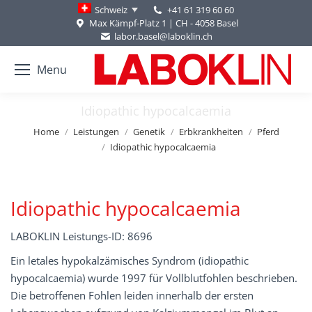
+41 61 319 60 60
Schweiz
Max Kämpf-Platz 1 | CH - 4058 Basel
labor.basel@laboklin.ch
Menu
Idiopathic hypocalcaemia
You are here:
Home
Leistungen
Genetik
Erbkrankheiten
Pferd
Idiopathic hypocalcaemia
Idiopathic hypocalcaemia
LABOKLIN Leistungs-ID: 8696
Ein letales hypokalzämisches Syndrom (idiopathic
hypocalcaemia) wurde 1997 für Vollblutfohlen beschrieben.
Die betroffenen Fohlen leiden innerhalb der ersten