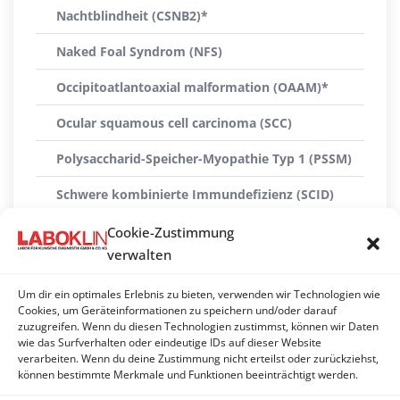
Nachtblindheit (CSNB2)*
Naked Foal Syndrom (NFS)
Occipitoatlantoaxial malformation (OAAM)*
Ocular squamous cell carcinoma (SCC)
Polysaccharid-Speicher-Myopathie Typ 1 (PSSM)
Schwere kombinierte Immundefizienz (SCID)
Skelettatavismus (SA)*
Cookie-Zustimmung
verwalten
Tödlicher weißer Overodefekt (OLWS)
Um dir ein optimales Erlebnis zu bieten, verwenden wir Technologien wie
Warmblood fragile foal syndrome (WFFS)
Cookies, um Geräteinformationen zu speichern und/oder darauf
zuzugreifen. Wenn du diesen Technologien zustimmst, können wir Daten
Zwergwuchs
wie das Surfverhalten oder eindeutige IDs auf dieser Website
verarbeiten. Wenn du deine Zustimmung nicht erteilst oder zurückziehst,
Zwergwuchs (ACAN, Chondrodysplasie)
können bestimmte Merkmale und Funktionen beeinträchtigt werden.