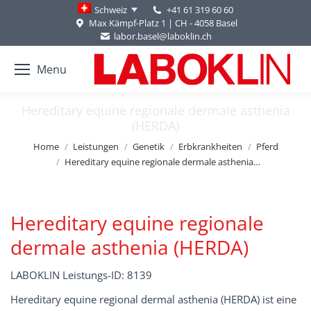
+41 61 319 60 60
Schweiz
Max Kämpf-Platz 1 | CH - 4058 Basel
labor.basel@laboklin.ch
Menu
Hereditary equine regionale dermale asthenia
(HERDA)
You are here:
Home
Leistungen
Genetik
Erbkrankheiten
Pferd
Hereditary equine regionale dermale asthenia…
Hereditary equine regionale
dermale asthenia (HERDA)
LABOKLIN Leistungs-ID: 8139
Hereditary equine regional dermal asthenia (HERDA) ist eine