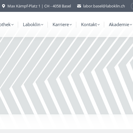
Max Kämpf-Platz 1 | CH - 4058 Basel
labor.basel@laboklin.ch
othek
Laboklin
Karriere
Kontakt
Akademie