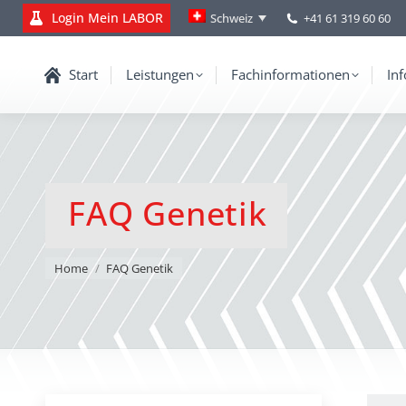
Login Mein LABOR
+41 61 319 60 60
Schweiz
Start
Leistungen
Fachinformationen
Inf
FAQ Genetik
You are here:
Home
FAQ Genetik