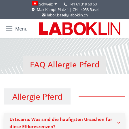
+41 61 319 60 60
Schweiz
Max Kämpf-Platz 1 | CH - 4058 Basel
labor.basel@laboklin.ch
Menu
FAQ Allergie Pferd
You are here:
Allergie Pferd
Urticaria: Was sind die häufigsten Ursachen für
diese Effloreszenzen?