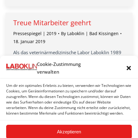
Treue Mitarbeiter geehrt
Pressespiegel | 2019
By
Laboklin | Bad Kissingen
18. Januar 2019
Als das veterinärmedizinische Labor Laboklin 1989
gegründet wurde, hätte wohl niemand damit
Cookie-Zustimmung
gerechnet, dass das Unternehmen eine solche
verwalten
Erfolgsgeschichte hinlegen würde: Aus anfänglich 13
Mitarbeitern…
Um dir ein optimales Erlebnis zu bieten, verwenden wir Technologien wie
Cookies, um Geräteinformationen zu speichern und/oder darauf
zuzugreifen. Wenn du diesen Technologien zustimmst, können wir Daten
wie das Surfverhalten oder eindeutige IDs auf dieser Website
verarbeiten. Wenn du deine Zustimmung nicht erteilst oder zurückziehst,
können bestimmte Merkmale und Funktionen beeinträchtigt werden.
←
1
2
3
Akzeptieren