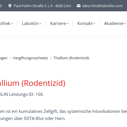
-0
Paul-Hahn-Straße 3 | A - 4020 Linz
labor.linz@laboklin.com
othek
Laboklin
Karriere
Kontakt
Akademie
ungen
Vergiftungsnachweis
Thallium (Rodentizid)
llium (Rodentizid)
LIN Leistungs-ID: 106
um ist ein kumulatives Zellgift, das systemische Intoxikationen b
ftungen über EDTA-Blut oder Harn.