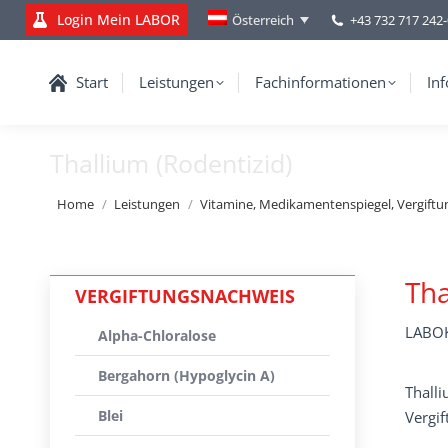
Login Mein LABOR
+43 732 717 242
Österreich
Start
Leistungen
Fachinformationen
Inf
Thallium (Rodentizid)
You are here:
Home
Leistungen
Vitamine, Medikamentenspiegel, Vergift
Tha
VERGIFTUNGSNACHWEIS
LABOK
Alpha-Chloralose
Bergahorn (Hypoglycin A)
Thalli
Blei
Vergi