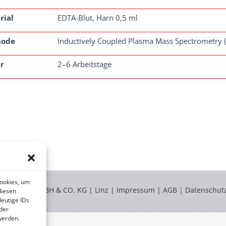
rial
EDTA-Blut, Harn 0,5 ml
hode
Inductively Coupled Plasma Mass Spectrometry 
r
2–6 Arbeitstage
Cookies, um
LABOKLIN GMBH & CO. KG | Linz |
Impressum
|
AGB
|
Datenschut
diesen
eutige IDs
der
werden.