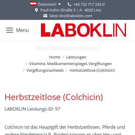
+43 732 717 242-0
Österreich
Paul-Hahn-Straße 3 | A - 4020 Linz
labor.linz@laboklin.com
Menu
Herbstzeitlose (Colchicin)
You are here:
Home
Leistungen
Vitamine, Medikamentenspiegel, Vergiftungen
Vergiftungsnachweis
Herbstzeitlose (Colchicin)
Herbstzeitlose (Colchicin)
LABOKLIN Leistungs-ID: 97
Colchicin ist das Hauptgift der Herbstzeitlosen. Pferde und
andere Weidetiere (z.B. Rinder) können es über Heu und