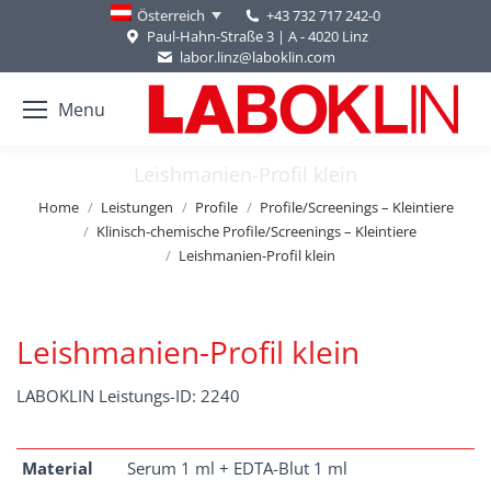
+43 732 717 242-0
Österreich
Paul-Hahn-Straße 3 | A - 4020 Linz
labor.linz@laboklin.com
Menu
Leishmanien-Profil klein
You are here:
Home
Leistungen
Profile
Profile/Screenings – Kleintiere
Klinisch-chemische Profile/Screenings – Kleintiere
Leishmanien-Profil klein
Leishmanien-Profil klein
LABOKLIN Leistungs-ID: 2240
Material
Serum 1 ml + EDTA-Blut 1 ml