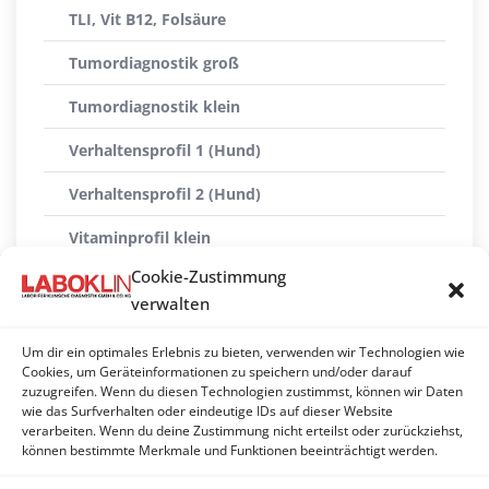
TLI, Vit B12, Folsäure
Tumordiagnostik groß
Tumordiagnostik klein
Verhaltensprofil 1 (Hund)
Verhaltensprofil 2 (Hund)
Vitaminprofil klein
Cookie-Zustimmung
Vitaminprofil groß
verwalten
Vomitus-Profil
Um dir ein optimales Erlebnis zu bieten, verwenden wir Technologien wie
Vorsorgeprofil Schilddrüse
Cookies, um Geräteinformationen zu speichern und/oder darauf
zuzugreifen. Wenn du diesen Technologien zustimmst, können wir Daten
wie das Surfverhalten oder eindeutige IDs auf dieser Website
Vorsorgeprofil Schilddrüse fT4 (Hund)
verarbeiten. Wenn du deine Zustimmung nicht erteilst oder zurückziehst,
können bestimmte Merkmale und Funktionen beeinträchtigt werden.
Vorsorgeprofil Schilddrüse T4