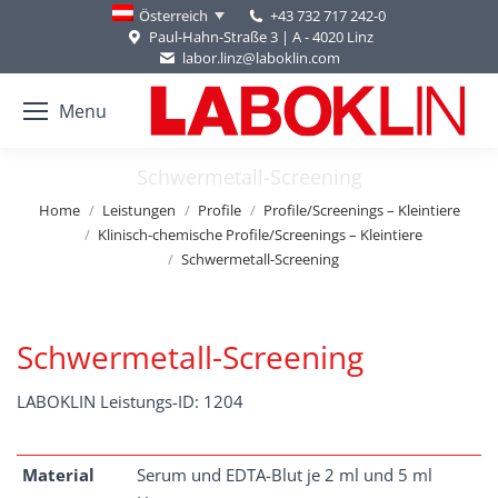
+43 732 717 242-0
Österreich
Paul-Hahn-Straße 3 | A - 4020 Linz
labor.linz@laboklin.com
Menu
Schwermetall-Screening
You are here:
Home
Leistungen
Profile
Profile/Screenings – Kleintiere
Klinisch-chemische Profile/Screenings – Kleintiere
Schwermetall-Screening
Schwermetall-Screening
LABOKLIN Leistungs-ID: 1204
Material
Serum und EDTA-Blut je 2 ml und 5 ml