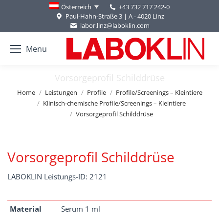
+43 732 717 242-0
Österreich
Paul-Hahn-Straße 3 | A - 4020 Linz
labor.linz@laboklin.com
Menu
Vorsorgeprofil Schilddrüse
You are here:
Home
Leistungen
Profile
Profile/Screenings – Kleintiere
Klinisch-chemische Profile/Screenings – Kleintiere
Vorsorgeprofil Schilddrüse
Vorsorgeprofil Schilddrüse
LABOKLIN Leistungs-ID: 2121
Material
Serum 1 ml