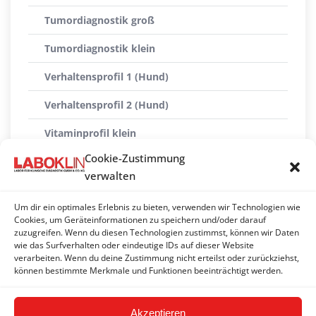
Tumordiagnostik groß
Tumordiagnostik klein
Verhaltensprofil 1 (Hund)
Verhaltensprofil 2 (Hund)
Vitaminprofil klein
Cookie-Zustimmung
Vitaminprofil groß
verwalten
Vomitus-Profil
Um dir ein optimales Erlebnis zu bieten, verwenden wir Technologien wie
Vorsorgeprofil Schilddrüse
Cookies, um Geräteinformationen zu speichern und/oder darauf
zuzugreifen. Wenn du diesen Technologien zustimmst, können wir Daten
wie das Surfverhalten oder eindeutige IDs auf dieser Website
Vorsorgeprofil Schilddrüse fT4 (Hund)
verarbeiten. Wenn du deine Zustimmung nicht erteilst oder zurückziehst,
können bestimmte Merkmale und Funktionen beeinträchtigt werden.
Vorsorgeprofil Schilddrüse T4
Akzeptieren