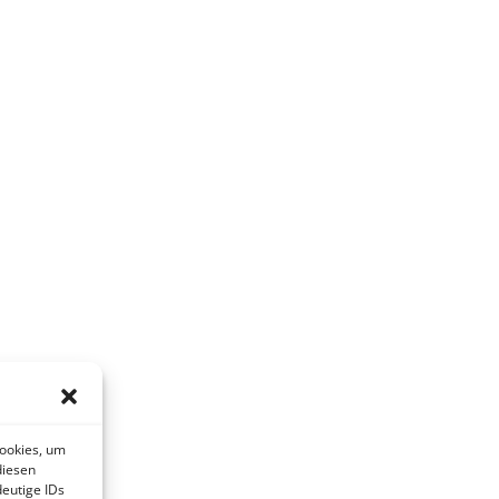
Cookies, um
diesen
eutige IDs