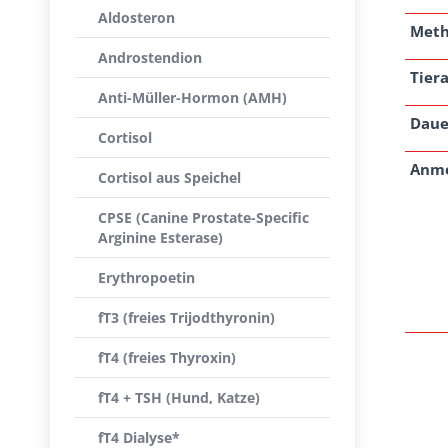
Aldosteron
Met
Androstendion
Tiera
Anti-Müller-Hormon (AMH)
Daue
Cortisol
Anm
Cortisol aus Speichel
CPSE (Canine Prostate-Specific
Arginine Esterase)
Erythropoetin
fT3 (freies Trijodthyronin)
fT4 (freies Thyroxin)
fT4 + TSH (Hund, Katze)
fT4 Dialyse*