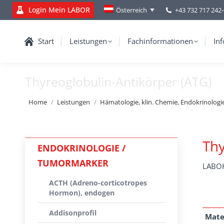
Login Mein LABOR
+43 732 717 242
Österreich
Start
Leistungen
Fachinformationen
Inf
Thyreoglobulin-Antikörper (ATG)
You are here:
Home
Leistungen
Hämatologie, klin. Chemie, Endokrinologi
Thy
ENDOKRINOLOGIE /
TUMORMARKER
LABOK
ACTH (Adreno-corticotropes
Hormon), endogen
Addisonprofil
Mate