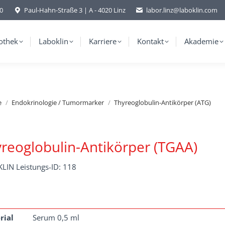
-0
Paul-Hahn-Straße 3 | A - 4020 Linz
labor.linz@laboklin.com
othek
Laboklin
Karriere
Kontakt
Akademie
e
Endokrinologie / Tumormarker
Thyreoglobulin-Antikörper (ATG)
reoglobulin-Antikörper (TGAA)
LIN Leistungs-ID: 118
rial
Serum 0,5 ml