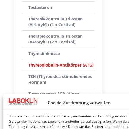
Testosteron
Therapiekontrolle Trilostan
(Vetoryl®) (1 x Cortisol)
Therapiekontrolle Trilostan
(Vetoryl®) (2 x Cortisol)
Thymidinkinase
Thyreoglobulin-Antikörper (ATG)
TSH (Thyreoidea-stimulierendes
Hormon)
Tumormarker AFP (Alpha-
Fetoprotein)
Cookie-Zustimmung verwalten
Tumormarker CEA (Carcino-
Um dir ein optimales Erlebnis zu bieten, verwenden wir Technologien wie 
embryonales Antigen)
Geräteinformationen zu speichern und/oder darauf zuzugreifen. Wenn du 
Technologien zustimmst, können wir Daten wie das Surfverhalten oder eind
Tumortest Nu.Q® (Hund)