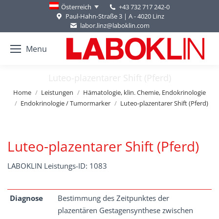
+43 732 717 242-0
Österreich
Paul-Hahn-Straße 3 | A - 4020 Linz
labor.linz@laboklin.com
Menu
Luteo-plazentarer Shift (Pferd)
You are here:
Home
Leistungen
Hämatologie, klin. Chemie, Endokrinologie
Endokrinologie / Tumormarker
Luteo-plazentarer Shift (Pferd)
Luteo-plazentarer Shift (Pferd)
LABOKLIN Leistungs-ID: 1083
Diagnose
Bestimmung des Zeitpunktes der
plazentären Gestagensynthese zwischen