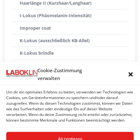
Haarlänge II (Kurzhaar/Langhaar)
I-Lokus (Phäomelanin-Intensität)
Improper coat
K-Lokus (ausschließlich KB-Allel)
K-Lokus brindle
M-Lokus* (Merle-Allele: Mh, M, Ma+, Ma, Mc+, Mc,
Cookie-Zustimmung
m und Mosaike)
verwalten
Pandascheckung
Um dir ein optimales Erlebnis zu bieten, verwenden wir Technologien wie
S-Lokus (Weißscheckung, Piebald)
Cookies, um Geräteinformationen zu speichern und/oder darauf
zuzugreifen. Wenn du diesen Technologien zustimmst, können wir Daten
wie das Surfverhalten oder eindeutige IDs auf dieser Website
Saddle-tan
verarbeiten. Wenn du deine Zustimmung nicht erteilst oder zurückziehst,
können bestimmte Merkmale und Funktionen beeinträchtigt werden.
Ticking (Tüpfelung, Stichelung, Schimmelung)
Akzeptieren