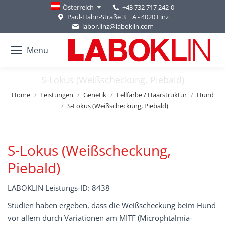
+43 732 717 242-0
Österreich
Paul-Hahn-Straße 3 | A - 4020 Linz
labor.linz@laboklin.com
Menu
S-Lokus (Weißscheckung, Piebald)
You are here:
Home
Leistungen
Genetik
Fellfarbe / Haarstruktur
Hund
S-Lokus (Weißscheckung, Piebald)
S-Lokus (Weißscheckung,
Piebald)
LABOKLIN Leistungs-ID: 8438
Studien haben ergeben, dass die Weißscheckung beim Hund
vor allem durch Variationen am MITF (Microphtalmia-