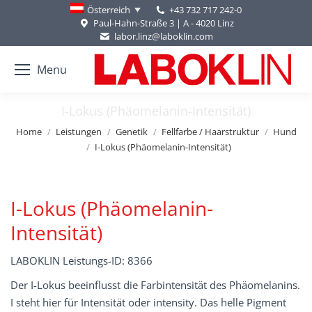
+43 732 717 242-0
Österreich
Paul-Hahn-Straße 3 | A - 4020 Linz
labor.linz@laboklin.com
Menu
I-Lokus (Phäomelanin-Intensität)
You are here:
Home
Leistungen
Genetik
Fellfarbe / Haarstruktur
Hund
I-Lokus (Phäomelanin-Intensität)
I-Lokus (Phäomelanin-
Intensität)
LABOKLIN Leistungs-ID: 8366
Der I-Lokus beeinflusst die Farbintensität des Phäomelanins.
I steht hier für Intensität oder intensity. Das helle Pigment