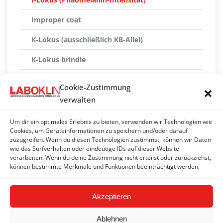
Improper coat
K-Lokus (ausschließlich KB-Allel)
K-Lokus brindle
M-Lokus* (Merle-Allele: Mh, M, Ma+, Ma, Mc+, Mc,
Cookie-Zustimmung
m und Mosaike)
verwalten
Pandascheckung
Um dir ein optimales Erlebnis zu bieten, verwenden wir Technologien wie
S-Lokus (Weißscheckung, Piebald)
Cookies, um Geräteinformationen zu speichern und/oder darauf
zuzugreifen. Wenn du diesen Technologien zustimmst, können wir Daten
wie das Surfverhalten oder eindeutige IDs auf dieser Website
Saddle-tan
verarbeiten. Wenn du deine Zustimmung nicht erteilst oder zurückziehst,
können bestimmte Merkmale und Funktionen beeinträchtigt werden.
Ticking (Tüpfelung, Stichelung, Schimmelung)
Akzeptieren
Ablehnen