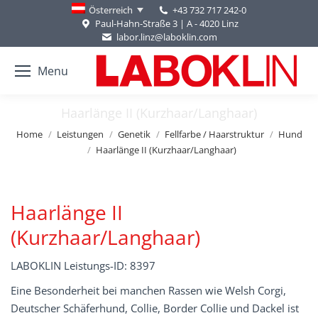
+43 732 717 242-0
Österreich
Paul-Hahn-Straße 3 | A - 4020 Linz
labor.linz@laboklin.com
Menu
Haarlänge II (Kurzhaar/Langhaar)
You are here:
Home
Leistungen
Genetik
Fellfarbe / Haarstruktur
Hund
Haarlänge II (Kurzhaar/Langhaar)
Haarlänge II
(Kurzhaar/Langhaar)
LABOKLIN Leistungs-ID: 8397
Eine Besonderheit bei manchen Rassen wie Welsh Corgi,
Deutscher Schäferhund, Collie, Border Collie und Dackel ist