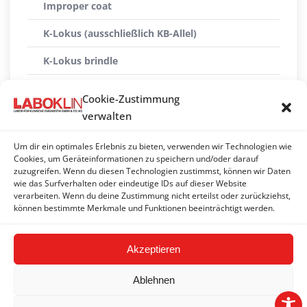
Improper coat
K-Lokus (ausschließlich KB-Allel)
K-Lokus brindle
M-Lokus* (Merle-Allele: Mh, M, Ma+, Ma, Mc+, Mc,
Cookie-Zustimmung
m und Mosaike)
verwalten
Pandascheckung
Um dir ein optimales Erlebnis zu bieten, verwenden wir Technologien wie
S-Lokus (Weißscheckung, Piebald)
Cookies, um Geräteinformationen zu speichern und/oder darauf
zuzugreifen. Wenn du diesen Technologien zustimmst, können wir Daten
wie das Surfverhalten oder eindeutige IDs auf dieser Website
Saddle-tan
verarbeiten. Wenn du deine Zustimmung nicht erteilst oder zurückziehst,
können bestimmte Merkmale und Funktionen beeinträchtigt werden.
Ticking (Tüpfelung, Stichelung, Schimmelung)
Akzeptieren
Ablehnen