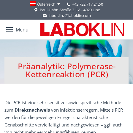
+43 732 717 242-0
Österreich
Paul-Hahn-Straße 3 | A - 4020 Linz
labor.linz@laboklin.com
Menu
Präanalytik: Polymerase-
You are here:
Kettenreaktion (PCR)
Die PCR ist eine sehr sensitive sowie spezifische Methode
zum
Direktnachweis
von Infektionserregern. Mittels PCR
werden für die jeweiligen Erreger charakteristische
Genabschnitte vervielfältigt und nachgewiesen – ggf. auch
von nicht mehr vermehrungsfähigen Keimen.