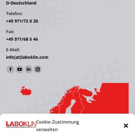
D-Deutschland
Telefon:
+49 971/72 0 20
Fax:
+49 971/68 5 46
E-Mail:
info[at]laboklin.com
Find us on:
Facebook
YouTube
Linkedin
Instagram
page
page
page
page
opens
opens
opens
opens
in
in
in
in
new
new
new
new
window
window
window
window
Cookie-Zustimmung
verwalten