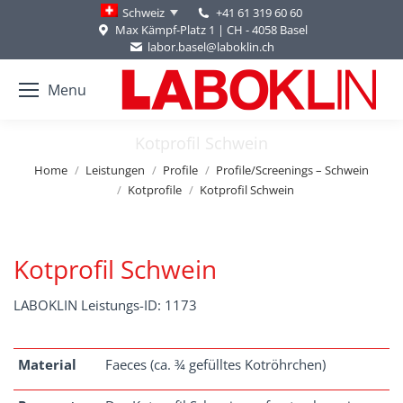
+41 61 319 60 60
Schweiz
Max Kämpf-Platz 1 | CH - 4058 Basel
labor.basel@laboklin.ch
Menu
Kotprofil Schwein
You are here:
Home
Leistungen
Profile
Profile/Screenings – Schwein
Kotprofile
Kotprofil Schwein
Kotprofil Schwein
LABOKLIN Leistungs-ID: 1173
Material
Faeces (ca. ¾ gefülltes Kotröhrchen)