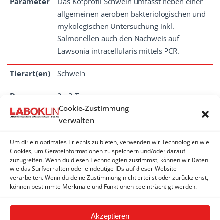
Parameter
Das Kotprofil Schwein umfasst neben einer
allgemeinen aeroben bakteriologischen und
mykologischen Untersuchung inkl.
Salmonellen auch den Nachweis auf
Lawsonia intracellularis mittels PCR.
Tierart(en)
Schwein
Dauer
2 - 3 Tage
Cookie-Zustimmung
verwalten
Um dir ein optimales Erlebnis zu bieten, verwenden wir Technologien wie
KOTPROFILE
Cookies, um Geräteinformationen zu speichern und/oder darauf
zuzugreifen. Wenn du diesen Technologien zustimmst, können wir Daten
wie das Surfverhalten oder eindeutige IDs auf dieser Website
Kotprofil Ferkel
verarbeiten. Wenn du deine Zustimmung nicht erteilst oder zurückziehst,
können bestimmte Merkmale und Funktionen beeinträchtigt werden.
Kotprofil Schwein
Akzeptieren