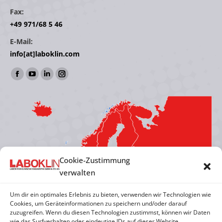
Fax:
+49 971/68 5 46
E-Mail:
info[at]laboklin.com
Find us on:
Facebook
YouTube
Linkedin
Instagram
page
page
page
page
opens
opens
opens
opens
in
in
in
in
new
new
new
new
window
window
window
window
Cookie-Zustimmung
verwalten
Um dir ein optimales Erlebnis zu bieten, verwenden wir Technologien wie
Cookies, um Geräteinformationen zu speichern und/oder darauf
zuzugreifen. Wenn du diesen Technologien zustimmst, können wir Daten
wie das Surfverhalten oder eindeutige IDs auf dieser Website