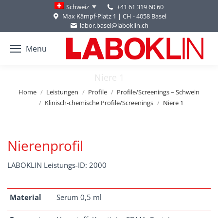
+41 61 319 60 60
Schweiz
Max Kämpf-Platz 1 | CH - 4058 Basel
labor.basel@laboklin.ch
Menu
Niere 1
You are here:
Home
Leistungen
Profile
Profile/Screenings – Schwein
Klinisch-chemische Profile/Screenings
Niere 1
Nierenprofil
LABOKLIN Leistungs-ID: 2000
Material
Serum 0,5 ml