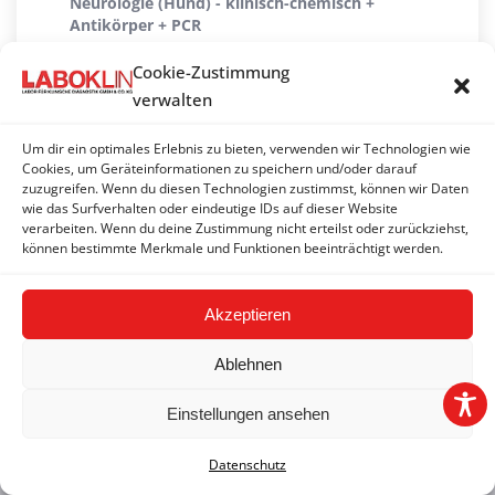
Neurologie (Hund) - klinisch-chemisch +
Antikörper + PCR
Neurologie (Hund) klein - klinisch-chemisch + PCR
Cookie-Zustimmung
verwalten
Neurologie (Katze) - klinisch-chemisch + PCR
Um dir ein optimales Erlebnis zu bieten, verwenden wir Technologien wie
Neurologie (Katze) klein - PCR
Cookies, um Geräteinformationen zu speichern und/oder darauf
zuzugreifen. Wenn du diesen Technologien zustimmst, können wir Daten
Reproduktion 1 (Hund) - PCR
wie das Surfverhalten oder eindeutige IDs auf dieser Website
verarbeiten. Wenn du deine Zustimmung nicht erteilst oder zurückziehst,
Reproduktion 2 - PCR
können bestimmte Merkmale und Funktionen beeinträchtigt werden.
Akzeptieren
Ablehnen
Einstellungen ansehen
2026 © LABOKLIN GMBH & CO. KG | Basel |
Impressum
|
AGB
|
Datenschutz
|
FAQ
Datenschutz