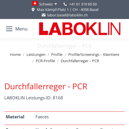
+41 61 319 60 60
Schweiz
Max Kämpf-Platz 1 | CH - 4058 Basel
labor.basel@laboklin.ch
Menu
Durchfallerreger – PCR
You are here:
Home
Leistungen
Profile
Profile/Screenings – Kleintiere
PCR-Profile
Durchfallerreger – PCR
Durchfallerreger - PCR
LABOKLIN Leistungs-ID: 8168
Material
Faeces