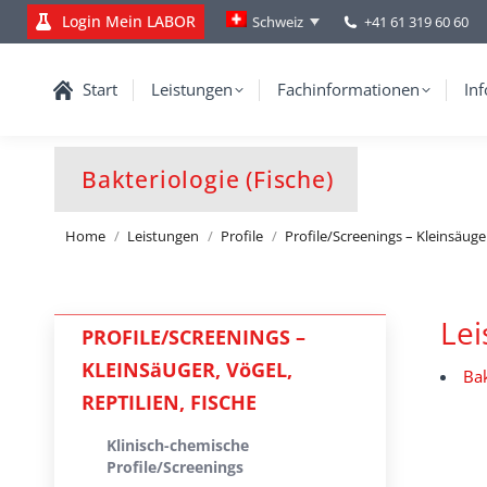
Login Mein LABOR
+41 61 319 60 60
Schweiz
Start
Leistungen
Fachinformationen
Inf
Bakteriologie (Fische)
You are here:
Home
Leistungen
Profile
Profile/Screenings – Kleinsäuger
Le
PROFILE/SCREENINGS –
KLEINSäUGER, VöGEL,
Bak
REPTILIEN, FISCHE
Klinisch-chemische
Profile/Screenings