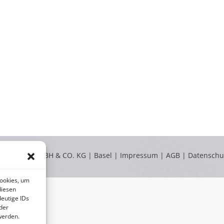
LABOKLIN GMBH & CO. KG | Basel |
Impressum
|
AGB
|
Datenschu
Cookies, um
diesen
eutige IDs
der
werden.