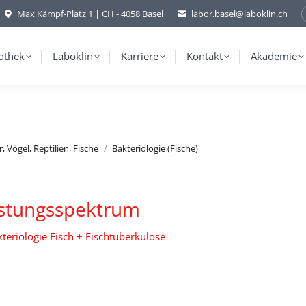
Max Kämpf-Platz 1 | CH - 4058 Basel
labor.basel@laboklin.ch
othek
Laboklin
Karriere
Kontakt
Akademie
, Vögel, Reptilien, Fische
Bakteriologie (Fische)
istungsspektrum
teriologie Fisch + Fischtuberkulose