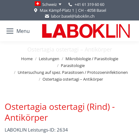
+41 61 319 60 60
Schweiz
Max Kämpf-Platz 1 | CH - 4058 Basel
labor.basel@laboklin.ch
Menu
Ostertagia ostertagi – Antikörper
You are here:
Home
Leistungen
Mikrobiologie / Parasitologie
Parasitologie
Untersuchung auf spez. Parasitosen / Protozoeninfektionen
Ostertagia ostertagi – Antikörper
Ostertagia ostertagi (Rind) -
Antikörper
LABOKLIN Leistungs-ID: 2634