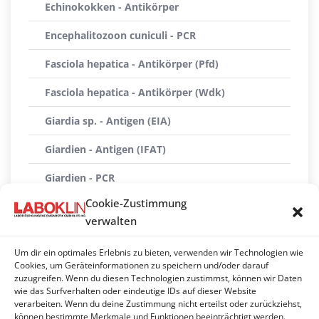
Echinokokken - Antikörper
Encephalitozoon cuniculi - PCR
Fasciola hepatica - Antikörper (Pfd)
Fasciola hepatica - Antikörper (Wdk)
Giardia sp. - Antigen (EIA)
Giardien - Antigen (IFAT)
Giardien - PCR
Cookie-Zustimmung
Nosema - Mikroskopie
verwalten
Nosema Differenzierung - PCR
Um dir ein optimales Erlebnis zu bieten, verwenden wir Technologien wie
Ostertagia ostertagi - Antikörper
Cookies, um Geräteinformationen zu speichern und/oder darauf
zuzugreifen. Wenn du diesen Technologien zustimmst, können wir Daten
wie das Surfverhalten oder eindeutige IDs auf dieser Website
Toxoplasma gondii - PCR
verarbeiten. Wenn du deine Zustimmung nicht erteilst oder zurückziehst,
können bestimmte Merkmale und Funktionen beeinträchtigt werden.