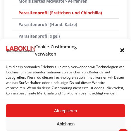
Modifiziertes McMaster-Verfahren
Parasitenprofil (Frettchen und Chinchilla)
Parasitenprofil (Hund, Katze)
Parasitenprofil (Igel)
Cookie-Zustimmung
Parasitenprofil (Pferd, Kameliden, Nutztiere)
verwalten
Parasitenprofil groß (Katze)
Um dir ein optimales Erlebnis zu bieten, verwenden wir Technologien wie
Parasitologische Untersuchung (Endoparasiten)
Cookies, um Geräteinformationen zu speichern und/oder darauf
zuzugreifen. Wenn du diesen Technologien zustimmst, können wir Daten
wie das Surfverhalten oder eindeutige IDs auf dieser Website
Reptilien-Parasiten
verarbeiten. Wenn du deine Zustimmung nicht erteilst oder zurückziehst,
können bestimmte Merkmale und Funktionen beeinträchtigt werden.
Wiederkäuer-Parasiten
Akzeptieren
Ablehnen