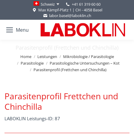
+41 61 319 60 60
Schweiz
Max Kämpf-Platz 1 | CH - 4058 Basel
labor.basel@laboklin.ch
Menu
Parasitenprofil (Frettchen und Chinchilla)
You are here:
Home
Leistungen
Mikrobiologie / Parasitologie
Parasitologie
Parasitologische Untersuchungen – Kot
Parasitenprofil (Frettchen und Chinchilla)
Parasitenprofil Frettchen und
Chinchilla
LABOKLIN Leistungs-ID: 87