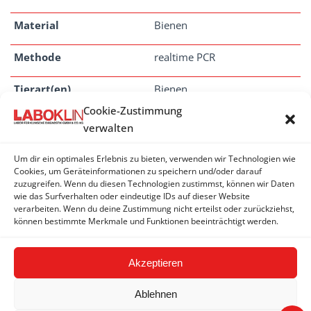
Material
Bienen
Methode
realtime PCR
Tierart(en)
Bienen
Cookie-Zustimmung
Dauer
1 - 3 Tage
verwalten
Um dir ein optimales Erlebnis zu bieten, verwenden wir Technologien wie
Cookies, um Geräteinformationen zu speichern und/oder darauf
zuzugreifen. Wenn du diesen Technologien zustimmst, können wir Daten
FLüGEL-DEFORMATIONS-VIRUS (DWV)
wie das Surfverhalten oder eindeutige IDs auf dieser Website
verarbeiten. Wenn du deine Zustimmung nicht erteilst oder zurückziehst,
können bestimmte Merkmale und Funktionen beeinträchtigt werden.
Flügel-Deformations-Virus (DWV) - PCR
Akzeptieren
Ablehnen