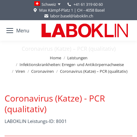
+41 61 319 60 60
Schweiz
Max Kämpf-Platz 1 | CH - 4058 Basel
labor.basel@laboklin.ch
Menu
Coronavirus (Katze) – PCR (qualitativ)
You are here:
Home
Leistungen
Infektionskrankheiten: Erreger- und Antikörpernachweise
Viren
Coronaviren
Coronavirus (Katze) – PCR (qualitativ)
Coronavirus (Katze) - PCR
(qualitativ)
LABOKLIN Leistungs-ID: 8001