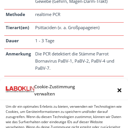
Gewebe (Gehirn, Magen-Darm-Trakt)
Methode
realtime PCR
Tierart(en)
Psittaciden (v. a. Großpapageien)
Dauer
1 - 3 Tage
Anmerkung
Die PCR detektiert die Stämme Parrot
Bornavirus PaBV-1, PaBV-2, PaBV-4 und
PaBV-7.
Cookie-Zustimmung
verwalten
BORNAVIREN
Um dir ein optimales Erlebnis zu bieten, verwenden wir Technologien wie
Bornavirus (Papagei) - PCR
Cookies, um Geräteinformationen zu speichern und/oder darauf
zuzugreifen. Wenn du diesen Technologien zustimmst, können wir Daten
wie das Surfverhalten oder eindeutige IDs auf dieser Website
Bornavirus (Säugetiere) - PCR
verarbeiten. Wenn du deine Zustimmung nicht erteilst oder zurückziehst,