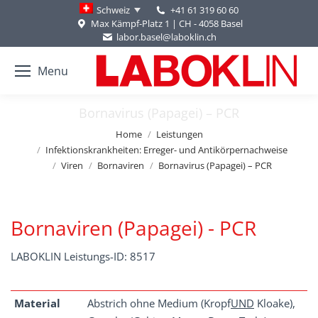
+41 61 319 60 60
Schweiz
Max Kämpf-Platz 1 | CH - 4058 Basel
labor.basel@laboklin.ch
Menu
Bornavirus (Papagei) – PCR
You are here:
Home
Leistungen
Infektionskrankheiten: Erreger- und Antikörpernachweise
Viren
Bornaviren
Bornavirus (Papagei) – PCR
Bornaviren (Papagei) - PCR
LABOKLIN Leistungs-ID: 8517
Material
Abstrich ohne Medium (Kropf
UND
Kloake),