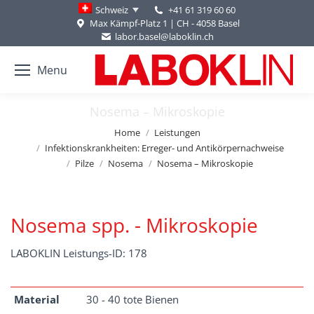
+41 61 319 60 60
Schweiz
Max Kämpf-Platz 1 | CH - 4058 Basel
labor.basel@laboklin.ch
Menu
Nosema – Mikroskopie
You are here:
Home
Leistungen
Infektionskrankheiten: Erreger- und Antikörpernachweise
Pilze
Nosema
Nosema – Mikroskopie
Nosema spp. - Mikroskopie
LABOKLIN Leistungs-ID: 178
Material
30 - 40 tote Bienen