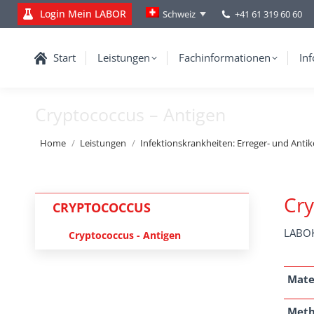
Login Mein LABOR
+41 61 319 60 60
Schweiz
Start
Leistungen
Fachinformationen
Inf
Cryptococcus – Antigen
You are here:
Home
Leistungen
Infektionskrankheiten: Erreger- und Anti
Cry
CRYPTOCOCCUS
LABOK
Cryptococcus - Antigen
Mate
Met