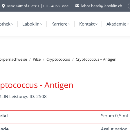
Max Kämpf-Platz 1 | CH - 4058 Basel
labor.basel@laboklin.ch
othek
Laboklin
Karriere
Kontakt
Akademie
körpernachweise
Pilze
Cryptococcus
Cryptococcus – Antigen
ptococcus - Antigen
LIN Leistungs-ID: 2508
rial
Serum 0,5 ml
hode
Agglutination