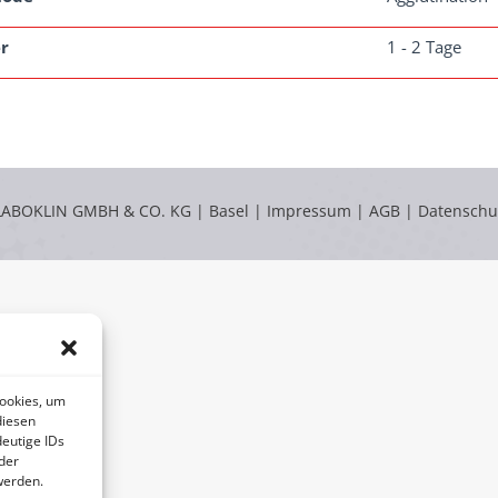
r
1 - 2 Tage
LABOKLIN GMBH & CO. KG | Basel |
Impressum
|
AGB
|
Datenschu
Cookies, um
diesen
eutige IDs
der
werden.