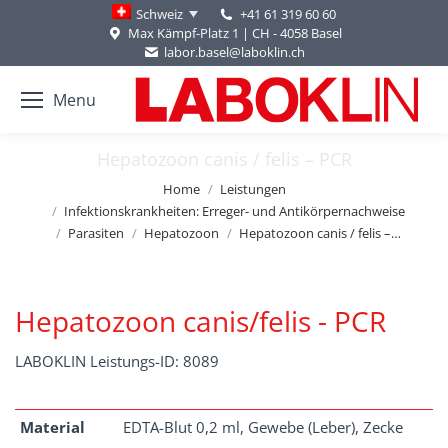
+41 61 319 60 60
Schweiz
Max Kämpf-Platz 1 | CH - 4058 Basel
labor.basel@laboklin.ch
Menu
Hepatozoon canis / felis – PCR
You are here:
Home
Leistungen
Infektionskrankheiten: Erreger- und Antikörpernachweise
Parasiten
Hepatozoon
Hepatozoon canis / felis –…
Hepatozoon canis/felis - PCR
LABOKLIN Leistungs-ID: 8089
Material
EDTA-Blut 0,2 ml, Gewebe (Leber), Zecke