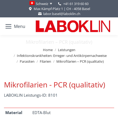
+41 61 319 60 60
Schweiz
Max Kämpf-Platz 1 | CH - 4058 Basel
labor.basel@laboklin.ch
Menu
Mikrofilarien – PCR (qualitativ)
You are here:
Home
Leistungen
Infektionskrankheiten: Erreger- und Antikörpernachweise
Parasiten
Filarien
Mikrofilarien – PCR (qualitativ)
Mikrofilarien - PCR (qualitativ)
LABOKLIN Leistungs-ID: 8101
Material
EDTA-Blut