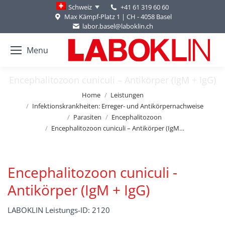
+41 61 319 60 60
Schweiz
Max Kämpf-Platz 1 | CH - 4058 Basel
labor.basel@laboklin.ch
Menu
Encephalitozoon cuniculi – Antikörper (IgM + IgG)
You are here:
Home
Leistungen
Infektionskrankheiten: Erreger- und Antikörpernachweise
Parasiten
Encephalitozoon
Encephalitozoon cuniculi – Antikörper (IgM…
Encephalitozoon cuniculi -
Antikörper (IgM + IgG)
LABOKLIN Leistungs-ID: 2120