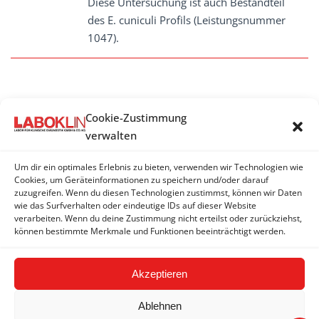
Diese Untersuchung ist auch Bestandteil
des E. cuniculi Profils (Leistungsnummer
1047).
ENCEPHALITOZOON
Cookie-Zustimmung
verwalten
Encephalitozoon cuniculi - Antikörper (IgG)
Um dir ein optimales Erlebnis zu bieten, verwenden wir Technologien wie
Encephalitozoon cuniculi - Antikörper (IgM + IgG)
Cookies, um Geräteinformationen zu speichern und/oder darauf
zuzugreifen. Wenn du diesen Technologien zustimmst, können wir Daten
Encephalitozoon cuniculi - PCR
wie das Surfverhalten oder eindeutige IDs auf dieser Website
verarbeiten. Wenn du deine Zustimmung nicht erteilst oder zurückziehst,
Encephalitozoon pogonae - PCR
können bestimmte Merkmale und Funktionen beeinträchtigt werden.
Akzeptieren
Ablehnen