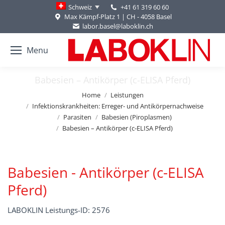
+41 61 319 60 60
Schweiz
Max Kämpf-Platz 1 | CH - 4058 Basel
labor.basel@laboklin.ch
Menu
Babesien – Antikörper (c-ELISA Pferd)
You are here:
Home
Leistungen
Infektionskrankheiten: Erreger- und Antikörpernachweise
Parasiten
Babesien (Piroplasmen)
Babesien – Antikörper (c-ELISA Pferd)
Babesien - Antikörper (c-ELISA
Pferd)
LABOKLIN Leistungs-ID: 2576