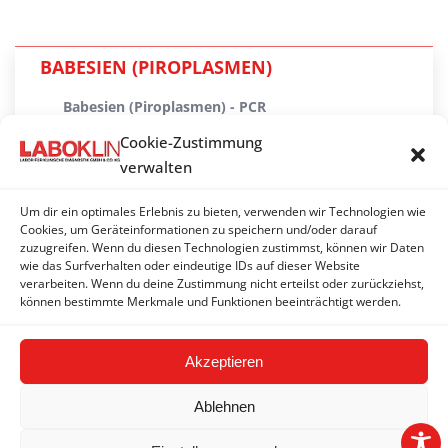
BABESIEN (PIROPLASMEN)
Babesien (Piroplasmen) - PCR
Cookie-Zustimmung
Babesien - Antikörper
verwalten
Babesien - Antikörper (c-ELISA Pferd)
Um dir ein optimales Erlebnis zu bieten, verwenden wir Technologien wie
Babesien - Antikörper (KBR Pferd)*
Cookies, um Geräteinformationen zu speichern und/oder darauf
zuzugreifen. Wenn du diesen Technologien zustimmst, können wir Daten
wie das Surfverhalten oder eindeutige IDs auf dieser Website
Babesien - mikroskopisch
verarbeiten. Wenn du deine Zustimmung nicht erteilst oder zurückziehst,
können bestimmte Merkmale und Funktionen beeinträchtigt werden.
Cytauxzoon (Piroplasmen) - PCR
Akzeptieren
Ablehnen