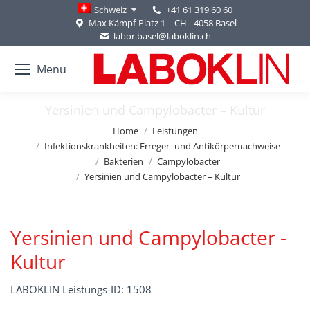
+41 61 319 60 60
Schweiz
Max Kämpf-Platz 1 | CH - 4058 Basel
labor.basel@laboklin.ch
Menu
Yersinien und Campylobacter – Kultur
You are here:
Home
Leistungen
Infektionskrankheiten: Erreger- und Antikörpernachweise
Bakterien
Campylobacter
Yersinien und Campylobacter – Kultur
Yersinien und Campylobacter -
Kultur
LABOKLIN Leistungs-ID: 1508