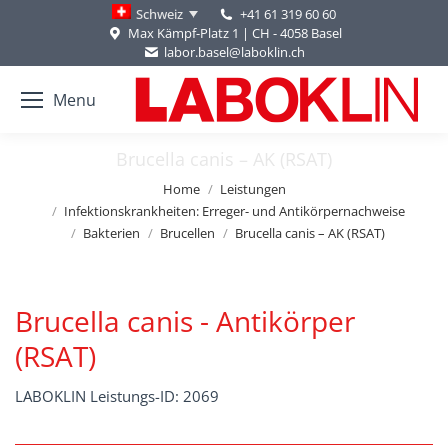
+41 61 319 60 60
Schweiz
Max Kämpf-Platz 1 | CH - 4058 Basel
labor.basel@laboklin.ch
Menu
Brucella canis – AK (RSAT)
You are here:
Home
Leistungen
Infektionskrankheiten: Erreger- und Antikörpernachweise
Bakterien
Brucellen
Brucella canis – AK (RSAT)
Brucella canis - Antikörper
(RSAT)
LABOKLIN Leistungs-ID: 2069