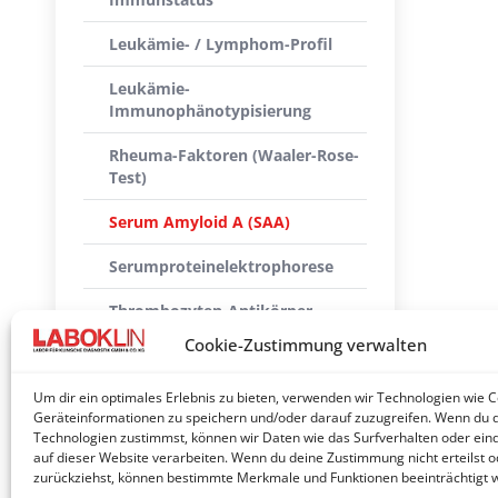
Leukämie- / Lymphom-Profil
Leukämie-
Immunophänotypisierung
Rheuma-Faktoren (Waaler-Rose-
Test)
Serum Amyloid A (SAA)
Serumproteinelektrophorese
Thrombozyten-Antikörper
Cookie-Zustimmung verwalten
Thrombozytopenie-Profil groß
(Hund)
Um dir ein optimales Erlebnis zu bieten, verwenden wir Technologien wie 
Geräteinformationen zu speichern und/oder darauf zuzugreifen. Wenn du 
Thrombozytopenie-Profil klein
Technologien zustimmst, können wir Daten wie das Surfverhalten oder eind
(Hund)
auf dieser Website verarbeiten. Wenn du deine Zustimmung nicht erteilst o
zurückziehst, können bestimmte Merkmale und Funktionen beeinträchtigt 