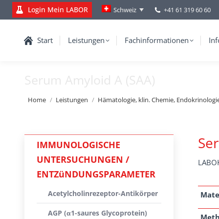
Login Mein LABOR
+41 61 319 60 60
Schweiz
Start
Leistungen
Fachinformationen
Inf
Serum Amyloid A (SAA)
You are here:
Home
Leistungen
Hämatologie, klin. Chemie, Endokrinologi
Ser
IMMUNOLOGISCHE
UNTERSUCHUNGEN /
LABOK
ENTZüNDUNGSPARAMETER
Acetylcholinrezeptor-Antikörper
Mate
AGP (α1-saures Glycoprotein)
Met