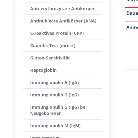
Anti-erythrozytäre Antikörper
Daue
Antinukleäre Antikörper (ANA)
Anm
C-reaktives Protein (CRP)
Coombs-Test (direkt)
Gluten-Sensitivität
Haptoglobin
Immunglobulin A (IgA)
Immunglobulin G (IgG)
Immunglobulin G (IgG) bei
Neugeborenen
Immunglobulin M (IgM)
Immunstatus