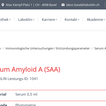
Max Kämpf-Platz 1 | CH - 4058 Basel
labor.basel@laboklin.ch
othek
Laboklin
Karriere
Kontakt
Akademie
e
Immunologische Untersuchungen / Entzündungsparameter
Serum A
um Amyloid A (SAA)
LIN Leistungs-ID: 1041
rial
Serum 0,5 ml
hode
Photometrie