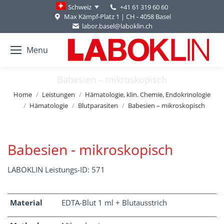
+41 61 319 60 60
Schweiz
Max Kämpf-Platz 1 | CH - 4058 Basel
labor.basel@laboklin.ch
Menu
Babesien – mikroskopisch
You are here:
Home
Leistungen
Hämatologie, klin. Chemie, Endokrinologie
Hämatologie
Blutparasiten
Babesien – mikroskopisch
Babesien - mikroskopisch
LABOKLIN Leistungs-ID: 571
Material
EDTA-Blut 1 ml + Blutausstrich