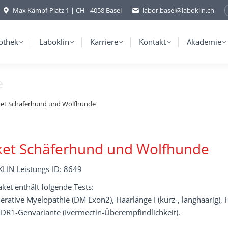
Max Kämpf-Platz 1 | CH - 4058 Basel
labor.basel@laboklin.ch
othek
Laboklin
Karriere
Kontakt
Akademie
e
et Schäferhund und Wolfhunde
ket Schäferhund und Wolfhunde
LIN Leistungs-ID: 8649
ket enthält folgende Tests:
erative Myelopathie (DM Exon2), Haarlänge I (kurz-, langhaarig
DR1-Genvariante (Ivermectin-Überempfindlichkeit).