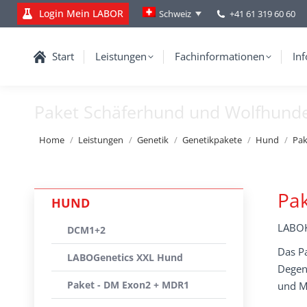
Login Mein LABOR
+41 61 319 60 60
Schweiz
Start
Leistungen
Fachinformationen
Inf
Paket Schäferhund und Wolfhund
You are here:
Home
Leistungen
Genetik
Genetikpakete
Hund
Pak
Pa
HUND
LABOK
DCM1+2
Das Pa
LABOGenetics XXL Hund
Degen
Paket - DM Exon2 + MDR1
und M