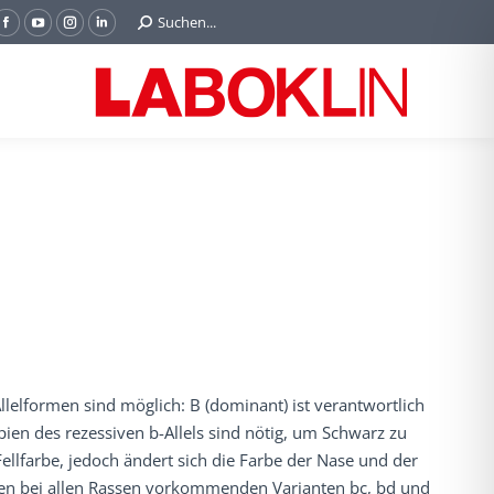
Search:
Suchen...
Facebook
YouTube
Instagram
Linkedin
page
page
page
page
opens
opens
opens
opens
in
in
in
in
new
new
new
new
window
window
window
window
elformen sind möglich: B (dominant) ist verantwortlich
opien des rezessiven b-Allels sind nötig, um Schwarz zu
ellfarbe, jedoch ändert sich die Farbe der Nase und der
en bei allen Rassen vorkommenden Varianten bc, bd und