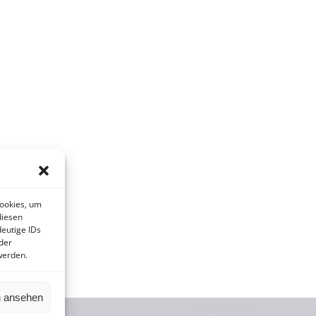
Cookies, um
diesen
eutige IDs
der
werden.
n ansehen