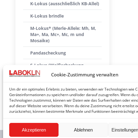
K-Lokus (ausschließlich KB-Allel)
K-Lokus brindle
M-Lokus* (Merle-Allele: Mh, M,
Ma+, Ma, Mc+, Mc, m und
Mosaike)
Pandascheckung
S-Lokus (Weißscheckung,
Piebald)
Cookie-Zustimmung verwalten
Saddle-tan
Um dir ein optimales Erlebnis zu bieten, verwenden wir Technologien wie 
Geräteinformationen zu speichern und/oder darauf zuzugreifen. Wenn du 
Ticking (Tüpfelung, Stichelung,
Technologien zustimmst, können wir Daten wie das Surfverhalten oder eind
Schimmelung)
auf dieser Website verarbeiten. Wenn du deine Zustimmung nicht erteilst o
zurückziehst, können bestimmte Merkmale und Funktionen beeinträchtigt 
Akzeptieren
Ablehnen
Einstellunge