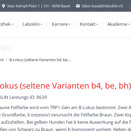
Max Kämpf-Platz 1 | CH - 4058 Basel
labor.basel@laboklin.ch
othek
Laboklin
Karriere
Kontakt
Akademie
 bh)
nd
B-Lokus (seltene Varianten b4, be,…
okus (seltene Varianten b4, be, bh)
LIN Leistungs-ID: 8639
raune Fellfarbe wird vom TRP1-Gen am B-Lokus bestimmt. Zwei All
e Grundfarbe, b (rezessiv) verursacht die Fellfarbe Braun. Zwei K
aufzuhellen. Bei gelben Hunden hat b keine Auswirkung auf die F
llen von Schwarz zu Braun, wenn b homozygot vorliegt. Neben d