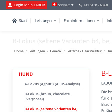
Login Mein LABOR
+41 61 319 60 60
Schweiz
Start
Leistungen
Fachinformationen
Inf
B-Lokus (seltene Varianten b4, be,
You are here:
Home
Leistungen
Genetik
Fellfarbe / Haarstruktur
Hu
B-L
HUND
LABOK
A-Lokus (Agouti) (ASIP-Analyse)
Die b
B-Lokus (braun, chocolate,
für di
liver(nose))
Braun 
B-Lokus (seltene Varianten b4,
Fußba