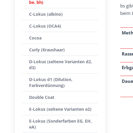
be, bh)
bs gib
beim L
C-Lokus (albino)
C-Lokus (OCA4)
Met
Cocoa
Curly (Kraushaar)
Rass
D-Lokus (seltene Varianten d2,
Erbg
d3)
D-Lokus d1 (Dilution,
Daue
Farbverdünnung)
Double Coat
E-Lokus (seltene Varianten e2)
E-Lokus (Sonderfarben EG, EH,
eA)