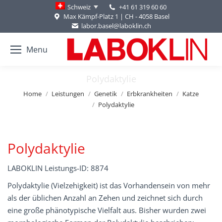
+41 61 319 60 60
Schweiz
Max Kämpf-Platz 1 | CH - 4058 Basel
labor.basel@laboklin.ch
Menu
Polydaktylie
You are here:
Home
Leistungen
Genetik
Erbkrankheiten
Katze
Polydaktylie
Polydaktylie
LABOKLIN Leistungs-ID: 8874
Polydaktylie (Vielzehigkeit) ist das Vorhandensein von mehr
als der üblichen Anzahl an Zehen und zeichnet sich durch
eine große phänotypische Vielfalt aus. Bisher wurden zwei