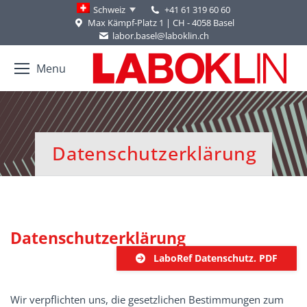
+41 61 319 60 60
Schweiz
Max Kämpf-Platz 1 | CH - 4058 Basel
labor.basel@laboklin.ch
Menu
Datenschutzerklärung
You are here:
Datenschutzerklärung
LaboRef Datenschutz. PDF
Wir verpflichten uns, die gesetzlichen Bestimmungen zum