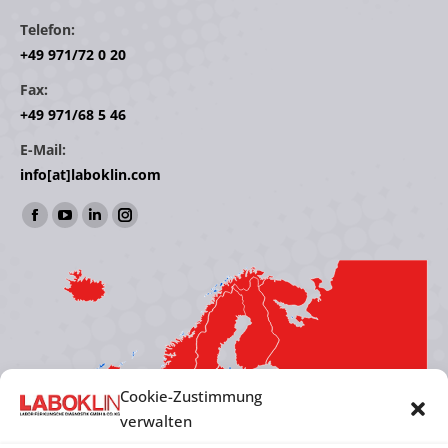
Telefon:
+49 971/72 0 20
Fax:
+49 971/68 5 46
E-Mail:
info[at]laboklin.com
Find us on:
Facebook
YouTube
Linkedin
Instagram
page
page
page
page
opens
opens
opens
opens
in
in
in
in
new
new
new
new
window
window
window
window
Cookie-Zustimmung
verwalten