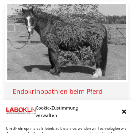
Endokrinopathien beim Pferd
LABOKLIN aktuell 2011
Cookie-Zustimmung
By
LABOKLIN | Bad Kissingen
18. März 2011
verwalten
Der equine Cushing ist ja schon längere Zeit
Gegenstand intensiver wissenschaftlicher
Um dir ein optimales Erlebnis zu bieten, verwenden wir Technologien wie