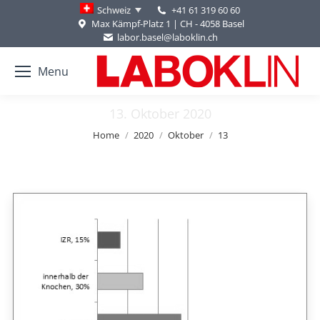
+41 61 319 60 60
Schweiz
Max Kämpf-Platz 1 | CH - 4058 Basel
labor.basel@laboklin.ch
Menu
13. Oktober 2020
You are here:
Home
2020
Oktober
13