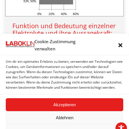
Funktion und Bedeutung einzelner
Elektrolyte und ihre Aussagekraft:
Natrium (Na), Kalium (K) und
Cookie-Zustimmung
Chlorid (Cl)
verwalten
LABOKLIN aktuell 2020
Um dir ein optimales Erlebnis zu bieten, verwenden wir Technologien wie
By
Laboklin | Bad Kissingen
13. Oktober 2020
Cookies, um Geräteinformationen zu speichern und/oder darauf
zuzugreifen. Wenn du diesen Technologien zustimmst, können wir Daten
Natrium ist das bedeutendste Kation in der
wie das Surfverhalten oder eindeutige IDs auf dieser Website
extrazellulären Flüssigkeit.
verarbeiten. Wenn du deine Zustimmung nicht erteilst oder zurückziehst,
können bestimmte Merkmale und Funktionen beeinträchtigt werden.
Akzeptieren
Ablehnen