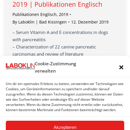
2019 | Publikationen Englisch
Publikationen Englisch
,
2019
By
Laboklin | Bad Kissingen
12. Dezember 2019
– Serum Vitamin A and E concentrations in dogs
with pancreatitis
– Characterization of 22 canine pancreatic
carcinomas and review of literature
– Retrospective evaluation of vector-borne
Cookie-Zustimmung
infections in dogs,,,
verwalten
– Rabbit haemorrhagic disease virus type 2 in hares
in England…
Um dir ein optimales Erlebnis zu bieten, verwenden wir Technologien wie
Cookies, um Geräteinformationen zu speichern und/oder darauf
– Season and sex specific thyroid hormone levels in
zuzugreifen. Wenn du diesen Technologien zustimmst, können wir Daten
different European tortoise species
wie das Surfverhalten oder eindeutige IDs auf dieser Website
…
verarbeiten. Wenn du deine Zustimmung nicht erteilst oder zurückziehst,
können bestimmte Merkmale und Funktionen beeinträchtigt werden.
Akzeptieren