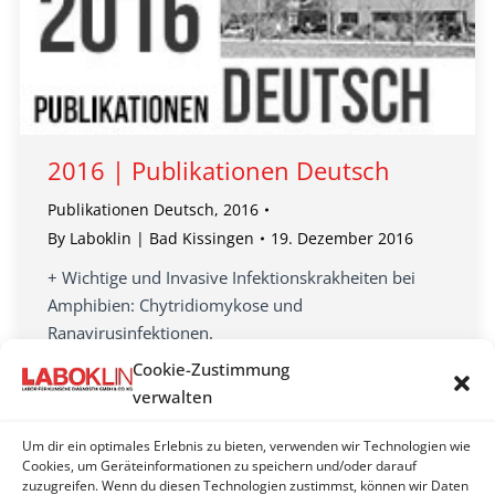
2016 | Publikationen Deutsch
Publikationen Deutsch
,
2016
By
Laboklin | Bad Kissingen
19. Dezember 2016
+ Wichtige und Invasive Infektionskrakheiten bei
Amphibien: Chytridiomykose und
Ranavirusinfektionen.
+ Sind die griechischen Amphibienpopulationen
Cookie-Zustimmung
durch Chytridpilze und Viren in Gefahr?
verwalten
+ Dreifachinfektion mit Agamid-Adenovirus 1
+ Prävalenz von Ehrlichia canis in Deutschland
Um dir ein optimales Erlebnis zu bieten, verwenden wir Technologien wie
Cookies, um Geräteinformationen zu speichern und/oder darauf
+ Therapiemöglichkeiten der kaninen
zuzugreifen. Wenn du diesen Technologien zustimmst, können wir Daten